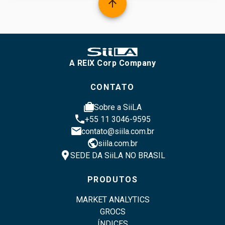
arrow_upward
A REIX Corp Company
CONTATO
cases
Sobre a SiiLA
phone
+55 11 3046-9595
email
contato@siila.com.br
public
siila.com.br
location_pin
SEDE DA SiiLA NO BRASIL
PRODUTOS
MARKET ANALYTICS
GROCS
ÍNDICES