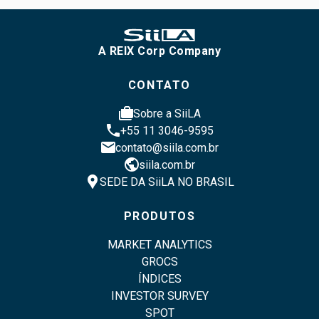
A REIX Corp Company
CONTATO
cases
Sobre a SiiLA
phone
+55 11 3046-9595
email
contato@siila.com.br
public
siila.com.br
location_pin
SEDE DA SiiLA NO BRASIL
PRODUTOS
MARKET ANALYTICS
GROCS
ÍNDICES
INVESTOR SURVEY
SPOT