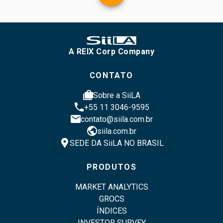
A REIX Corp Company
CONTATO
cases
Sobre a SiiLA
phone
+55 11 3046-9595
email
contato@siila.com.br
public
siila.com.br
location_pin
SEDE DA SiiLA NO BRASIL
PRODUTOS
MARKET ANALYTICS
GROCS
ÍNDICES
INVESTOR SURVEY