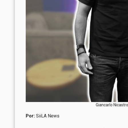
Giancarlo Nicastr
Por:
SiiLA News