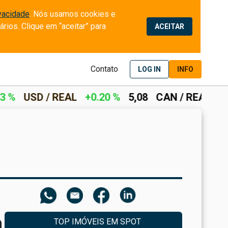
ivacidade
. Nós usamos cookies e 
ios. Clique em “aceitar” para 
ACEITAR
Contato
LOG IN
INFO
REAL
+0.20 %
5,08
CAN / REAL
+0.28 %
3,62
a
TOP IMÓVEIS EM SPOT