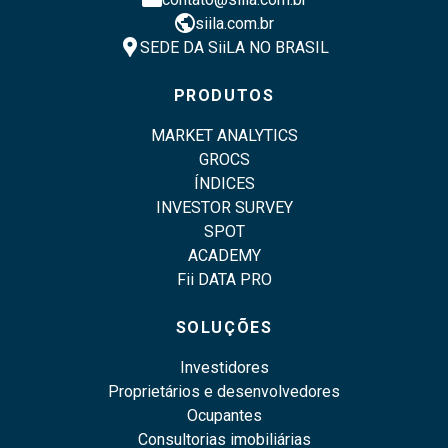
public
siila.com.br
location_pin
SEDE DA SiiLA NO BRASIL
PRODUTOS
MARKET ANALYTICS
GROCS
ÍNDICES
INVESTOR SURVEY
SPOT
ACADEMY
Fii DATA PRO
SOLUÇÕES
Investidores
Proprietários e desenvolvedores
Ocupantes
Consultorias imobiliárias