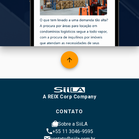
arrow_upward
A REIX Corp Company
CONTATO
cases
Sobre a SiiLA
phone
+55 11 3046-9595
email
contato@siila.com.br