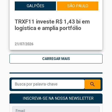
GALPÕES
SÃO PAULO
TRXF11 investe R$ 1,43 bi em
logística e amplia portfólio
21/07/2026
CARREGAR MAIS
search
INSCREVA-SE NA NOSSA NEWSLETTER