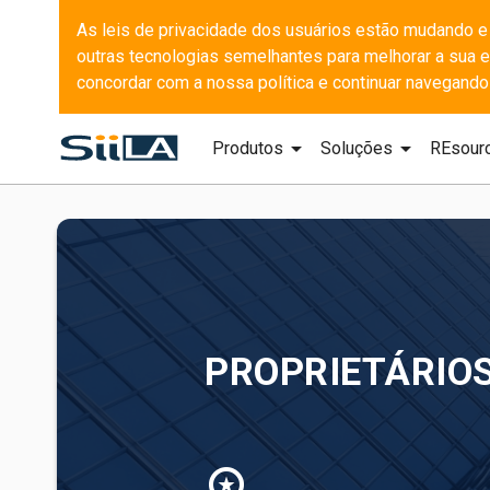
As leis de privacidade dos usuários estão mudando e
outras tecnologias semelhantes para melhorar a sua ex
concordar com a nossa política e continuar navegando
arrow_drop_down
arrow_drop_down
Produtos
Soluções
REsour
PROPRIETÁRIO
workspace_premium