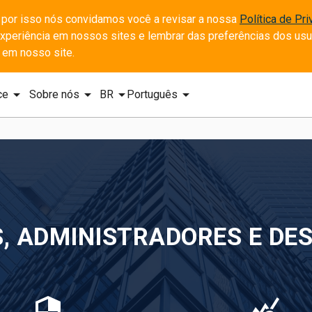
 por isso nós convidamos você a revisar a nossa 
Política de Pr
periência em nossos sites e lembrar das preferências dos usuár
 em nosso site.
arrow_drop_down
arrow_drop_down
arrow_drop_down
arrow_drop_down
ce
Sobre nós
BR
Português
S, ADMINISTRADORES E DE
security
query_stats