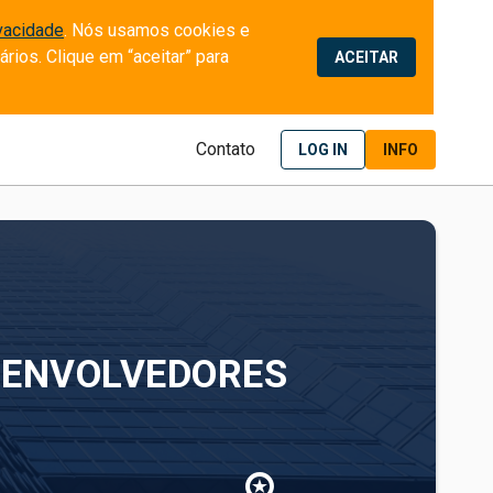
ivacidade
. Nós usamos cookies e 
ios. Clique em “aceitar” para 
ACEITAR
Contato
LOG IN
INFO
SENVOLVEDORES
saved_search