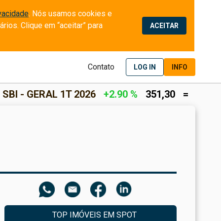
ivacidade
. Nós usamos cookies e 
ios. Clique em “aceitar” para 
ACEITAR
Contato
LOG IN
INFO
1T 2026
+2.90 %
351,30
=
RETORNO DA REND
TOP IMÓVEIS EM SPOT