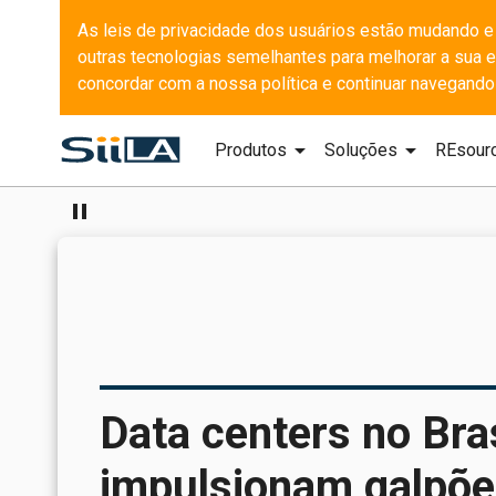
As leis de privacidade dos usuários estão mudando e
outras tecnologias semelhantes para melhorar a sua ex
concordar com a nossa política e continuar navegando
arrow_drop_down
arrow_drop_down
Produtos
Soluções
REsour
pause
Data centers no Bras
impulsionam galpões