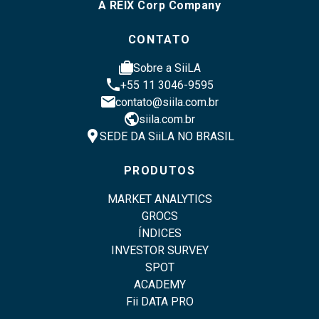
A REIX Corp Company
CONTATO
cases
Sobre a SiiLA
phone
+55 11 3046-9595
email
contato@siila.com.br
public
siila.com.br
location_pin
SEDE DA SiiLA NO BRASIL
PRODUTOS
MARKET ANALYTICS
GROCS
ÍNDICES
INVESTOR SURVEY
SPOT
ACADEMY
Fii DATA PRO