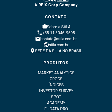
A REIX Corp Company
CONTATO
cases
Sobre a SiiLA
phone
+55 11 3046-9595
email
contato@siila.com.br
public
siila.com.br
location_pin
SEDE DA SiiLA NO BRASIL
PRODUTOS
MARKET ANALYTICS
GROCS
ÍNDICES
INVESTOR SURVEY
SPOT
ACADEMY
Fii DATA PRO