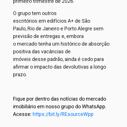
prime
iro tri
mestre
de 2
026.
O
gru
po
tem
ou
tro
s
esc
ritó
rio
s
em
edi
fício
s
A+
de S
ão
P
aulo,
Rio
de Jan
eiro e
Port
o Ale
gre
sem
pr
evisão
de ent
regas
e
,
em
bora
o
merc
ado
ten
ha u
m histórico de absorção
positiva
das vacâncias
de
imóveis
desse
padrão, ainda é cedo para
afirmar o impacto
das
devolutivas a longo
prazo.
Fique por dentro das notícias do mercado
imobiliário em nosso grupo do WhatsApp.
Acesse:
https://bit.ly/REsourceWpp