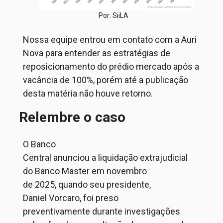
Por: SiiLA
Nossa equipe entrou em contato com a Auri
Nova para entender as estratégias de
reposicionamento do prédio mercado após a
vacância de 100%, porém até a publicação
desta matéria não houve retorno.
Relembre o caso
O
Ban
co
Cent
ral
anu
nciou
a
liquidação
ex
traj
udic
ial
do
Ba
nco
Mas
ter em
novembr
o
de
202
5,
quando seu presidente
,
Daniel
V
orcaro
,
foi preso
preventivamente
durante
investigações