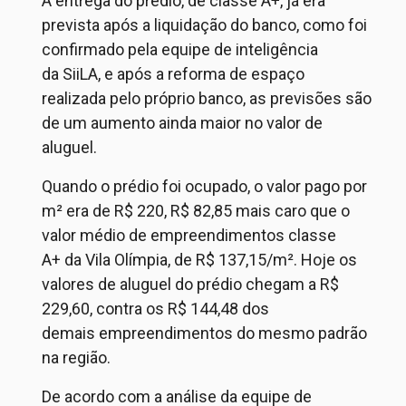
A entrega do prédio, de classe A+, já era
prevista após a liquidação do banco, como foi
confirmado pela equipe de inteligência
da
SiiLA
, e após a reforma de espaço
realizada pelo próprio banco, as
previsões
são
de um aumento ainda maior no valor de
aluguel.
Quando o prédio foi ocupado, o valor pago por
m² era de R$ 220, R$ 82,85
mais caro que o
valor médio
de empreendimentos classe
A+
da
Vila
Olímpia,
de R$
137,15/m². Hoje os
valores de aluguel do prédio chegam a R$
229,60, contra os R$ 144,48 dos
demais
empreendimentos
do mesmo padrão
na região.
De acordo com a análise da equipe de