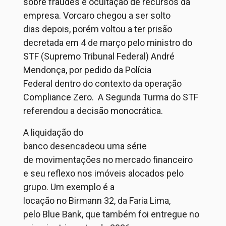
sobre fraudes e ocultação de recursos da
empresa.
Vorcaro
chegou a ser solto
dias
depois
, porém voltou a ter
prisão
decretada
em 4 de março
pelo ministro do
STF (Supremo Tribunal Federal) André
Mendonça
,
por pedido da Polícia
Federal
dentro do contexto da operação
Compl
iance Zero.
A
Segunda Turma do STF
referendou a decisão monocrática
.
A liquidação
do
banco
d
esencadeo
u
uma
sér
ie
d
e
mov
imentações n
o mercad
o finan
ceiro
e
seu r
efle
xo nos
im
óveis
alo
cados pe
lo
gru
po. U
m e
xe
m
plo é
a
locaç
ão
no
Bi
r
man
n
32
,
da
Faria Lim
a
,
pelo
Bl
ue
Ban
k,
que
tamb
ém
foi
entre
gue
no