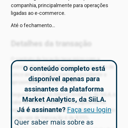
companhia, principalmente para operações
ligadas ao e-commerce.
Até o fechamento...
Detalhes da transação
O contrato de locação teve início com a
entrega do empreendimento, possui prazo de
O conteúdo completo está
cinco anos e aluguel mensal equivalente a
disponível apenas para
aproximadamente R$ 31/m².
assinantes da plataforma
Segundo dados do Market Analytics da SiiLA, o
Market Analytics, da SiiLA.
valor de mercado para ativos logísticos na
Já é assinante?
Faça seu login
região de Extrema é de R$ 24,95/m², enquanto
o cap rate da transação é de 8,95%.
Quer saber mais sobre as