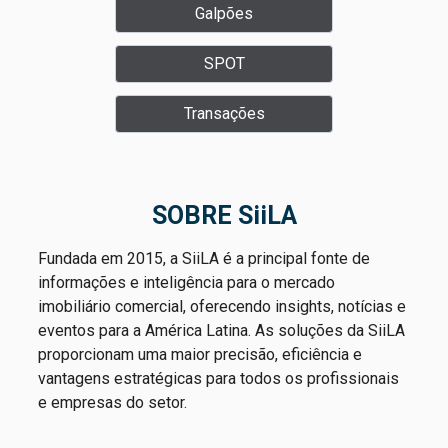
Galpões
expansão do ativo, cuja conclusão está
prevista para o segundo trimestre de 2027.
SPOT
Na ocasião, o contrato previa uma renda
Transações
mínima garantida (RMG) de R$ 32,50/m² sobre
a ABL total estimada durante o período de
conclusão da operação. O cap rate informado
para a aquisição foi de 8,51%.
SOBRE SiiLA
Fique por dentro das notícias do mercado
Fundada em 2015, a SiiLA é a principal fonte de
imobiliário em nosso grupo do WhatsApp.
informações e inteligência para o mercado
Acesse:
https://bit.ly/REsourceWpp
imobiliário comercial, oferecendo insights, notícias e
eventos para a América Latina. As soluções da SiiLA
proporcionam uma maior precisão, eficiência e
vantagens estratégicas para todos os profissionais
e empresas do setor.