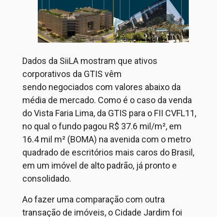
Dados da
SiiLA
mostram que
ativos
corporativos da GTIS vêm
sendo
negociados
com valores abaixo da
média de mercado. C
omo é o caso da venda
do Vista Faria Lima, da
GTIS para
o FII CVFL11,
no qual o fundo pagou R$ 37.6 mil/m²,
em
16.4 mil m² (BOMA)
na avenida com o metro
quadrado de escritórios mais caros do Brasil,
em um imóvel de alto padrão, já pronto e
consolidado.
Ao fazer uma comparação com
outra
transação de
imóve
is
,
o Cidade Jardim foi