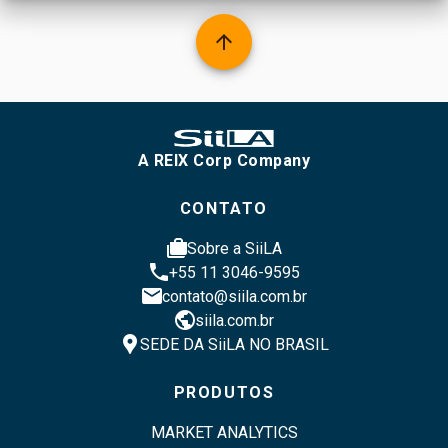
arrow_upward
A REIX Corp Company
CONTATO
cases
Sobre a SiiLA
phone
+55 11 3046-9595
email
contato@siila.com.br
public
siila.com.br
location_pin
SEDE DA SiiLA NO BRASIL
PRODUTOS
MARKET ANALYTICS